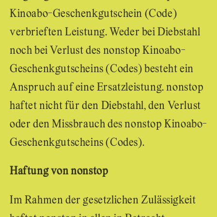
Kinoabo-Geschenkgutschein (Code)
verbrieften Leistung. Weder bei Diebstahl
noch bei Verlust des nonstop Kinoabo-
Geschenkgutscheins (Codes) besteht ein
Anspruch auf eine Ersatzleistung. nonstop
haftet nicht für den Diebstahl, den Verlust
oder den Missbrauch des nonstop Kinoabo-
Geschenkgutscheins (Codes).
Haftung von nonstop
Im Rahmen der gesetzlichen Zulässigkeit