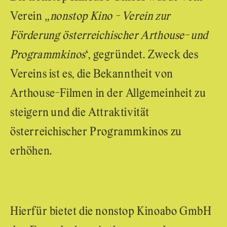
Verein „
nonstop Kino - Verein zur
Förderung österreichischer Arthouse- und
Programmkinos
“, gegründet. Zweck des
Vereins ist es, die Bekanntheit von
Arthouse-Filmen in der Allgemeinheit zu
steigern und die Attraktivität
österreichischer Programmkinos zu
erhöhen.
Hierfür bietet die nonstop Kinoabo GmbH