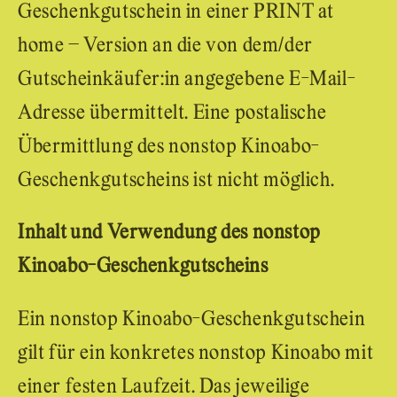
Geschenkgutschein in einer PRINT at
home – Version an die von dem/der
Gutscheinkäufer:in angegebene E-Mail-
Adresse übermittelt. Eine postalische
Übermittlung des nonstop Kinoabo-
Geschenkgutscheins ist nicht möglich.
Inhalt und Verwendung des nonstop
Kinoabo-Geschenkgutscheins
Ein nonstop Kinoabo-Geschenkgutschein
gilt für ein konkretes nonstop Kinoabo mit
einer festen Laufzeit. Das jeweilige