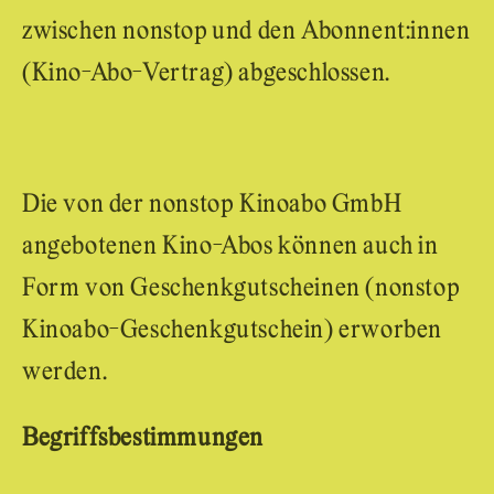
zwischen nonstop und den Abonnent:innen
(Kino-Abo-Vertrag) abgeschlossen.
Die von der nonstop Kinoabo GmbH
angebotenen Kino-Abos können auch in
Form von Geschenkgutscheinen (nonstop
Kinoabo-Geschenkgutschein) erworben
werden.
Begriffsbestimmungen