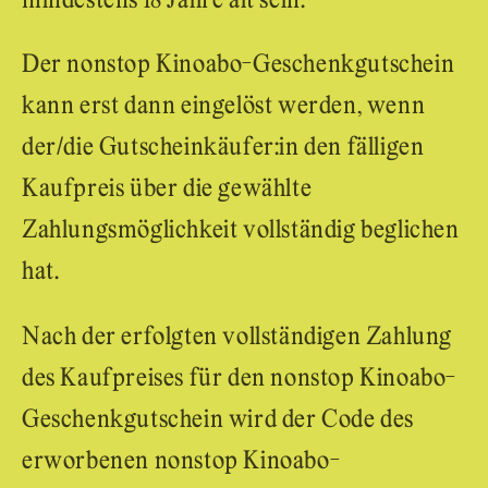
mindestens 18 Jahre alt sein.
Der nonstop Kinoabo-Geschenkgutschein
kann erst dann eingelöst werden, wenn
der/die Gutscheinkäufer:in den fälligen
Kaufpreis über die gewählte
Zahlungsmöglichkeit vollständig beglichen
hat.
Nach der erfolgten vollständigen Zahlung
des Kaufpreises für den nonstop Kinoabo-
Geschenkgutschein wird der Code des
erworbenen nonstop Kinoabo-