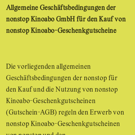
Allgemeine Geschäftsbedingungen der
nonstop Kinoabo GmbH für den Kauf von
nonstop Kinoabo-Geschenkgutscheine
Die vorliegenden allgemeinen
Geschäftsbedingungen der nonstop für
den Kauf und die Nutzung von nonstop
Kinoabo-Geschenkgutscheinen
(Gutschein-AGB) regeln den Erwerb von
nonstop Kinoabo-Geschenkgutscheinen