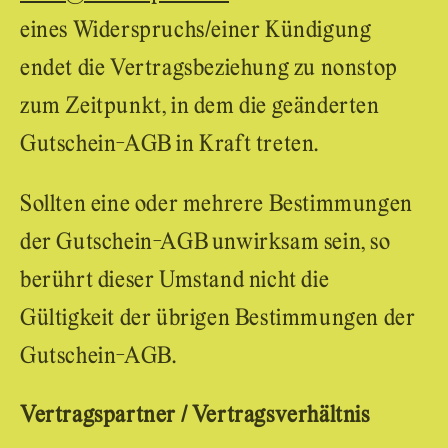
eines Widerspruchs/einer Kündigung
endet die Vertragsbeziehung zu nonstop
zum Zeitpunkt, in dem die geänderten
Gutschein-AGB in Kraft treten.
Sollten eine oder mehrere Bestimmungen
der Gutschein-AGB unwirksam sein, so
berührt dieser Umstand nicht die
Gültigkeit der übrigen Bestimmungen der
Gutschein-AGB.
Vertragspartner / Vertragsverhältnis