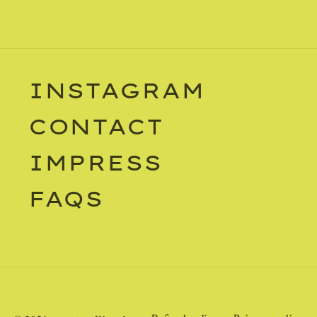
INSTAGRAM
CONTACT
IMPRESS
FAQS